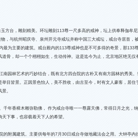
白玉方台，雕刻精美。环坛雕刻
113
尊一尺多高的戒神，坛上供奉释伽牟尼
遗物，与杭州昭庆寺、泉州开元寺戒坛并称中国三大戒坛，戒台寺居首，
内最为主要的建筑。戒台殿内的
113
尊戒神也是不可多得的奇景，那
133
风道骨，却一个个栩栩如生，生动传神。这是迄今为止，北京地区绝无仅
江南园林艺术的巧妙结合，既有北方四合院的古朴又有南方园林的秀美。
是举目皆景。正因景色怡人，美不胜收，由古至今，时有文人豪客，居住
风景。
。千年香樟木雕弥勒佛， 作为戒台寺唯一一尊露天佛，常得日月之光，
纳天下事，也容载着天下人的希望。
院的附属建筑。主要供每年的
7
月
30
日戒台寺做地藏法会之用。大钟亭内