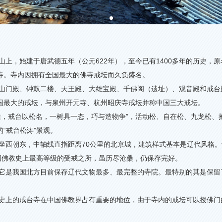
山上，始建于唐武德五年（公元
622
年），至今已有
1400
多年的历史，原
寺。寺内因拥有全国最大的佛寺戒坛而久负盛名。
山门殿、钟鼓二楼、天王殿、大雄宝殿、千佛阁（遗址）、观音殿和戒台
国最大的戒坛，与泉州开元寺、杭州昭庆寺戒坛并称中国三大戒坛。
胜，戒台以松名，一树具一态，巧与造物争”，活动松、自在松、九龙松、
“戒台松涛”景观。
坐西朝东，中轴线直指距离
70
公里的北京城，建筑样式基本是辽代风格。
国佛教史上最高等级的受戒之所，虽历尽沧桑，仍保存完好。
它是我国北方目前保存辽代文物最多、最完整的寺院。最特别的其是保留
史上的戒台寺在中国佛教界占有重要的地位，由于寺内的戒坛可以授佛门