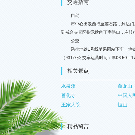
交通指南
自驾
市中心出发西行至莲石路，到达门
到戒台寺景区指示牌的丁字路口，左转
公交
乘坐地铁
1
号线苹果园站下车，地
（
931
路公 交车运营时间：早
06:50—17
相关景点
水泉溪
藤龙山
善化寺
中国人
王家大院
恒山
精品留言