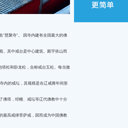
名
“
慧聚寺
”
。 因寺内建有全国最大的佛
殿。其中戒台是中心建筑。殿宇依山而
抱塔松和卧龙松，合称戒台五松。每当微
寺内的戒坛，其规模是在辽咸雍年间形
了佛塔，经幢、戒坛等辽代佛教中十分
的最高戒律菩萨戒，因而成为中国佛教