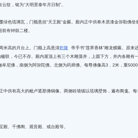
有云纹，铭为
“
大明景泰年月日制
”
。
覆绿色琉璃瓦，门额悬挂“天王殿”金匾。殿内正中供奉木质漆金弥勒佛坐
殿前有钟鼓二楼。
两米高的月台上。门额上高悬清
乾隆
帝手书“莲界香林”雕龙横匾。原来还
的楹联，今已不存。殿内屋顶上有三个木雕藻井，上圆下方，井内各雕有
迦牟尼佛，南侧为阿弥陀佛。北侧为药师佛。每尊佛像高
3
．
2
米，重
5000
正中供有高大的毗卢遮那佛铜像。两侧砖墙镶以琉璃壁饰，遍布阁龛。每
宝殿、千佛阁、观音殿、戒台殿等。