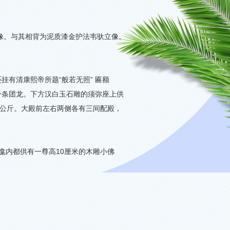
像。与其相背为泥质漆金护法韦驮立像。
挂有清康熙帝所题“般若无照” 匾额
一条团龙。下方汉白玉石雕的须弥座上供
公斤。大殿前左右两侧各有三间配殿，
龛内都供有一尊高
10
厘米的木雕小佛