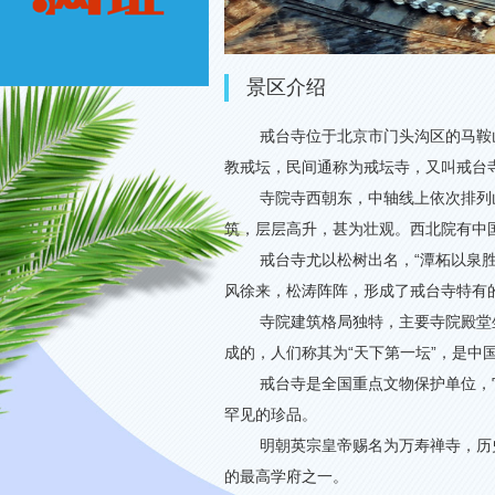
景区介绍
戒台寺位于北京市门头沟区的马鞍
教戒坛，民间通称为戒坛寺，又叫戒台
寺院寺西朝东，中轴线上依次排列
筑，层层高升，甚为壮观。西北院有中
戒台寺尤以松树出名，“潭柘以泉
风徐来，松涛阵阵，形成了戒台寺特有的
寺院建筑格局独特，主要寺院殿堂
成的，人们称其为
“
天下第一坛
”
，是中
戒台寺是全国重点文物保护单位，
罕见的珍品。
明朝英宗皇帝赐名为万寿禅寺，历
的最高学府之一。