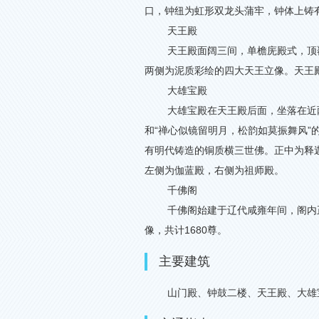
口，钟纽为虹形双龙头蒲牢，钟体上铸
天王殿
天王殿面阔三间，单檐庑殿式，顶
两侧为泥质彩绘的四大天王立像。天王
大雄宝殿
大雄宝殿在天王殿后面，坐落在近
和
“
禅心似镜留明月，松韵如莫振舞风
”
有明代铸造的铜质横三世佛。正中为释
左侧为伽蓝殿，右侧为祖师殿。
千佛阁
千佛阁始建于辽代咸雍年间，阁内
像，共计
1680
尊。
主要建筑
山门殿、钟鼓二楼、天王殿、大雄