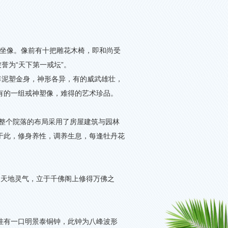
坐像。像前有十把雕花木椅，即和尚受
被誉为
“
天下第一戒坛
”
。
尊泥塑金身，神形各异，有的威武雄壮，
有的一组戒神塑像，难得的艺术珍品。
整个院落的布局采用了房屋建筑与园林
于此，修身养性，调养生息，每逢牡丹花
纳天地灵气，立于千佛阁上修得万佛之
挂有一口明景泰铜钟，此钟为八峰波形