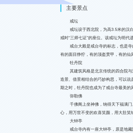
主要景点
戒坛
戒坛设于西北院，为高
3.5
米的汉
戒时
“
三师七证
”
的座位。该戒坛为明代
戒台大殿是戒台寺的标志，也是寺
有的面目狰狞，有的顶盔贯甲，有的仙
牡丹院
其建筑风格是北京传统的四合院与
造景、借景相结合的巧妙构思，可以说
期之时，牡丹院也成为了戒台寺最美的
弥勒佛
千佛阁上坐神佛，纳得天下福满门
心，用万世不变的欢喜笑颜，用大肚笑
大钟亭
戒台寺内有一座大钟亭，原是地藏