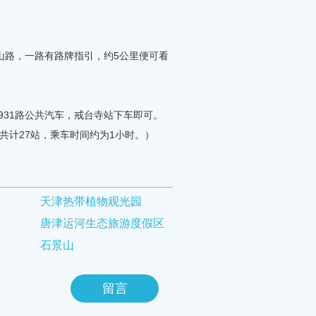
山路，一路有路牌指引，约
5
公里便可看
931
路公共汽车，戒台寺站下车即可。
共计
27
站，乘车时间约为
1
小时。）
天津热带植物观光园
唐津运河生态旅游度假区
石景山
留言