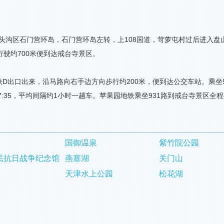
头沟区石门营环岛，石门营环岛左转，上
108
国道，苛萝屯村过后进入盘
行驶约
700
米便到达戒台寺景区。
铁
D
出口出来，沿马路向右手边方向步行约
200
米，便到达公交车站。乘坐
:35
，平均间隔约
1
小时一趟车。苹果园地铁乘坐
931
路到戒台寺景区全程
国御温泉
紫竹院公园
民抗日战争纪念馆
燕塞湖
关门山
天津水上公园
松花湖